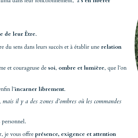
trauma dans leur fonctionnement, à
s’en libérer
e de leur Être
.
e du sens dans leurs succès et à établir une
relation
time et courageuse de
soi
,
ombre et lumière
, que l’on
nfin l’
incarner librement
.
s, mais il y a des zones d’ombres où les commandes
 personnel.
, je vous offre
présence, exigence et attention