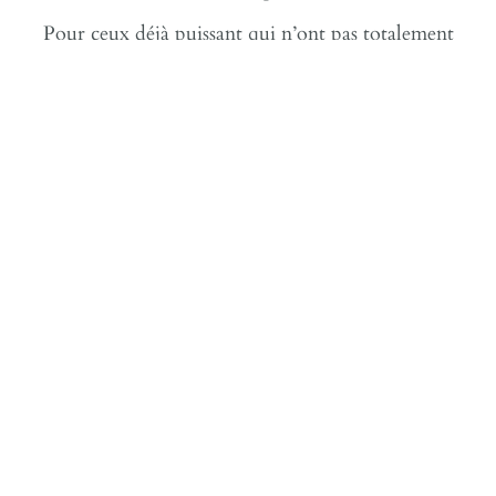
Pour ceux déjà puissant qui n’ont pas totalement
déployé leur part éveillée.
L’accompagnement LUMIÈRE est individuel et
élaboré sur mesure
En savoir plus