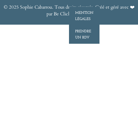
© 2025 Sophie Cabarrou. Tous droits réservés. Créé et géré avec ❤️
par
Be Clicked Agency
MENTION
LÉGALES
PRENDRE
UN RDV