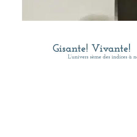
Gisante! Vivante!
L’univers sème des indices à no
J’ai été frappée comme par un
temps!
Oh, bien sûr, en théorie, j’y 
au moins un peu. Tu remarqu
Schillilinger dans ses textes 
Mais entre saisir avec sa têt
Je te raconte :