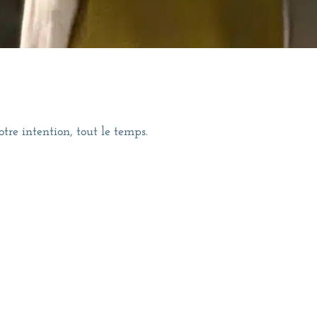
tre intention, tout le temps.
 éclair aujourd’hui en réalisant cela: l’univers sème des ind
croyais déjà. Jung appelait ça synchonicité, et si tu es là mo
es les coïncidences qui n’en sont pas. Les curieux hasar
à l’âpre beauté.
e et comprendre, prendre avec soi, il y avait un écart qui s’